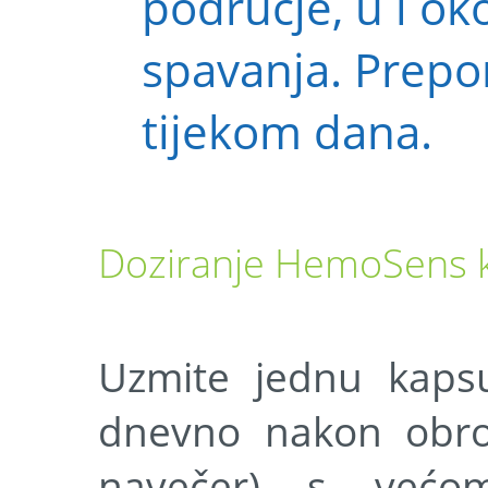
područje, u i oko
spavanja. Prepor
tijekom dana.
Doziranje HemoSens 
Uzmite jednu kaps
dnevno nakon obrok
navečer) s većo