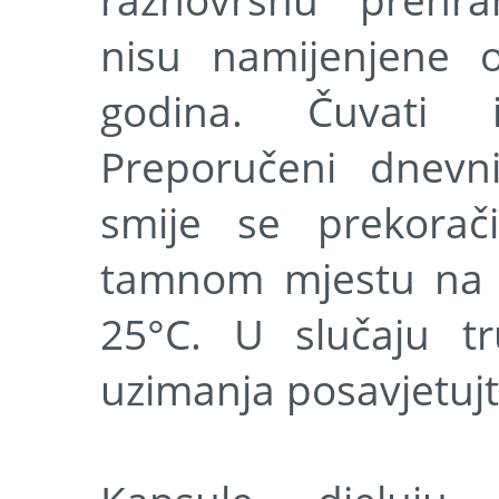
raznovrsnu prehr
nisu namijenjene
godina. Čuvati 
Preporučeni dnevn
smije se prekorač
tamnom mjestu na 
25°C. U slučaju tr
uzimanja posavjetujt