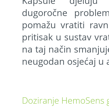
Kapsule djeluju 
dugoročne proble
pomažu vratiti ravn
pritisak u sustav vra
na taj način smanjuj
neugodan osjećaj u 
Doziranje HemoSens 