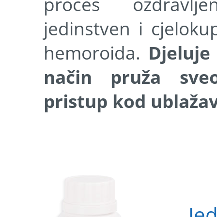
proces ozdravlj
jedinstven i cjeloku
hemoroida.
Djeluje
način pruža sveo
pristup kod ublaža
Je