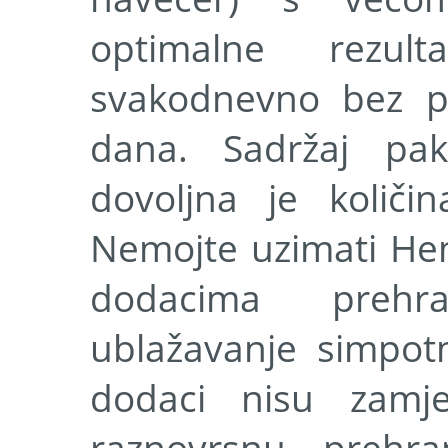
optimalne rezult
svakodnevno bez p
dana. Sadržaj pa
dovoljna je količi
Nemojte uzimati He
dodacima prehr
ublažavanje simpot
dodaci nisu zamj