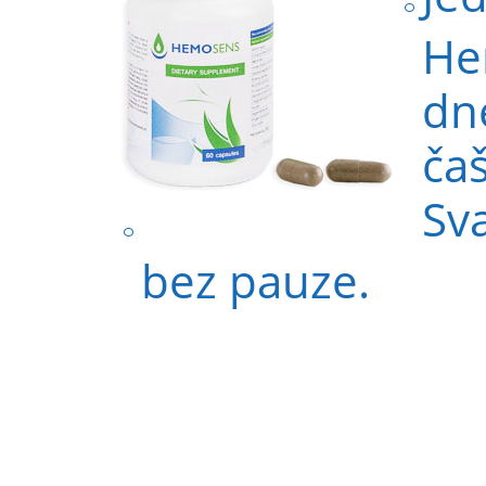
He
dn
ča
Sv
bez pauze.