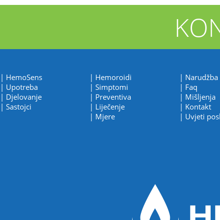
KO
| HemoSens
| Hemoroidi
| Narudžba
| Upotreba
| Simptomi
| Faq
| Djelovanje
| Preventiva
| Mišljenja
| Sastojci
| Liječenje
| Kontakt
| Mjere
| Uvjeti pos