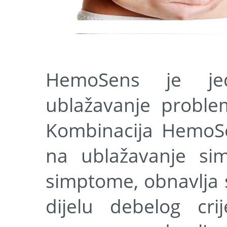
HemoSens je jed
ublažavanje probl
Kombinacija HemoSe
na ublažavanje si
simptome, obnavlja s
dijelu debelog cri